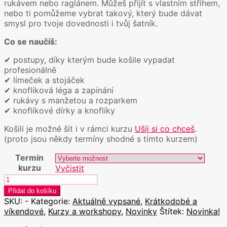
rukávem nebo raglánem. Můžeš přijít s vlastním střihem,
nebo ti pomůžeme vybrat takový, který bude dávat
smysl pro tvoje dovednosti i tvůj šatník.
Co se naučíš:
✔︎ postupy, díky kterým bude košile vypadat
profesionálně
✔︎ límeček a stojáček
✔︎ knoflíková léga a zapínání
✔︎ rukávy s manžetou a rozparkem
✔︎ knoflíkové dírky a knoflíky
Košili je možné šít i v rámci kurzu
Ušij si co chceš
.
(proto jsou někdy termíny shodné s tímto kurzem)
Termín
kurzu
Vyčistit
Ušij
si
Přidat do košíku
košili
SKU:
-
Kategorie:
Aktuálně vypsané
,
Krátkodobé a
množství
víkendové
,
Kurzy a workshopy
,
Novinky
Štítek:
Novinka!