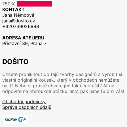
750
Kč
Přidat do košíku
KONTAKT
Jana Němcová
jana@dosito.cz
+420739026998
ADRESA ATELIERU
Přístavní 39, Praha 7
DOŠITO
Chcete proniknout do tajů tvorby designérů a vyrobit si
vlastní originální kousek, který v obchodech nemůžete
najít? Nebo si prostě chcete jen tak něco ušít? Ať už
odpovíte na kteroukoli otázku ‚ano‘, pak jsme tu pro vás!
Obchodní podmínky
Správa osobních údajů