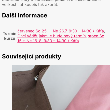
velikosti, ať koupíš tak akorát.
Další informace
červenec So 25. + Ne 26.7. 9:30 – 14:30 / Káťa
,
Termín
Chci vědět jakmile bude nový termín
,
srpen So
kurzu
15.+ Ne 16. 8. 9:30 – 14:30 / Káťa
Související produkty