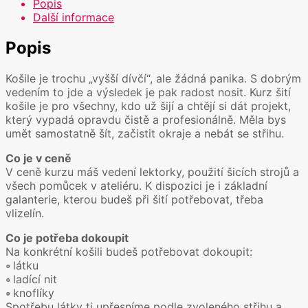
Popis
Další informace
Popis
Košile je trochu „vyšší dívčí“, ale žádná panika. S dobrým
vedením to jde a výsledek je pak radost nosit. Kurz šití
košile je pro všechny, kdo už šijí a chtějí si dát projekt,
který vypadá opravdu čistě a profesionálně. Měla bys
umět samostatně šít, začistit okraje a nebát se střihu.
Co je v ceně
V ceně kurzu máš vedení lektorky, použití šicích strojů a
všech pomůcek v ateliéru. K dispozici je i základní
galanterie, kterou budeš při šití potřebovat, třeba
vlizelín.
Co je potřeba dokoupit
Na konkrétní košili budeš potřebovat dokoupit:
◦
látku
◦
ladící nit
◦
knoflíky
Spotřebu látky ti upřesníme podle zvoleného střihu a