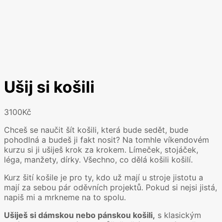
Ušij si košili
3100
Kč
Chceš se naučit šít košili, která bude sedět, bude
pohodlná a budeš ji fakt nosit? Na tomhle víkendovém
kurzu si ji ušiješ krok za krokem. Límeček, stojáček,
léga, manžety, dírky. Všechno, co dělá košili košilí.
Kurz šití košile je pro ty, kdo už mají u stroje jistotu a
mají za sebou pár oděvních projektů. Pokud si nejsi jistá,
napiš mi a mrkneme na to spolu.
Ušiješ si dámskou nebo pánskou košili,
s klasickým