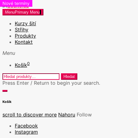
Novinka!
Nové termíny
Skip
to
dosito.cz
Menu
Primary Menu
Kurzy šití v Praze a Kreativní workshopy
content
Kurzy šití
Střihy
Produkty
Kontakt
Menu
0
Košík
Hledat:
Hledat
Press Enter / Return to begin your search.
close
open
search
search
Košík
form
form
scroll to discover more
Nahoru
Follow
Facebook
Instagram