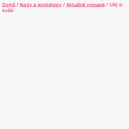
Domů
/
Kurzy a workshopy
/
Aktuálně vypsané
/ Ušij si
košili