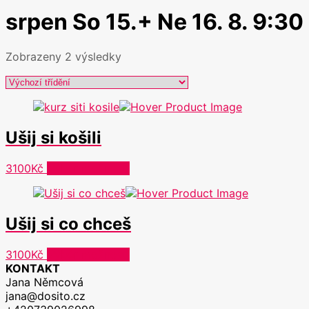
srpen So 15.+ Ne 16. 8. 9:30 
Zobrazeny 2 výsledky
Ušij si košili
Tento
3100
Kč
Výběr možností
produkt
má
více
Ušij si co chceš
variant.
Možnosti
lze
Tento
3100
Kč
Výběr možností
vybrat
produkt
KONTAKT
na
má
Jana Němcová
stránce
více
jana@dosito.cz
produktu
variant.