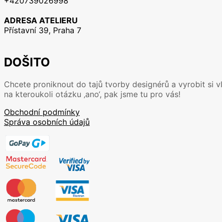
+420739026998
Možnosti
lze
ADRESA ATELIERU
vybrat
Přístavní 39, Praha 7
na
stránce
produktu
DOŠITO
Chcete proniknout do tajů tvorby designérů a vyrobit si v
na kteroukoli otázku ‚ano‘, pak jsme tu pro vás!
Obchodní podmínky
Správa osobních údajů