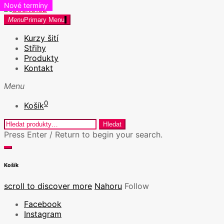
Novinka!
Nové termíny
Skip
to
dosito.cz
Menu
Primary Menu
Kurzy šití v Praze a Kreativní workshopy
content
Kurzy šití
Střihy
Produkty
Kontakt
Menu
0
Košík
Hledat:
Hledat
Press Enter / Return to begin your search.
close
open
search
search
Košík
form
form
scroll to discover more
Nahoru
Follow
Facebook
Instagram