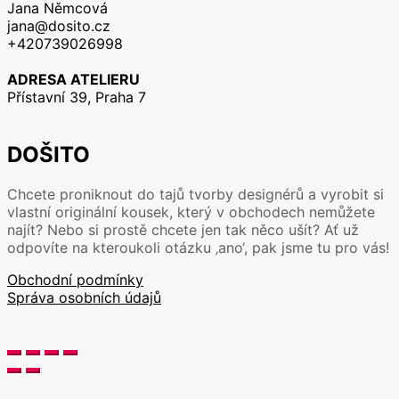
má
Jana Němcová
více
jana@dosito.cz
variant.
+420739026998
Možnosti
lze
ADRESA ATELIERU
vybrat
Přístavní 39, Praha 7
na
stránce
produktu
DOŠITO
Chcete proniknout do tajů tvorby designérů a vyrobit si
vlastní originální kousek, který v obchodech nemůžete
najít? Nebo si prostě chcete jen tak něco ušít? Ať už
odpovíte na kteroukoli otázku ‚ano‘, pak jsme tu pro vás!
Obchodní podmínky
Správa osobních údajů