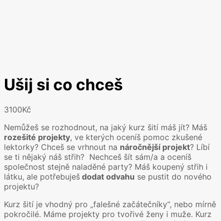
Ušij si co chceš
3100
Kč
Nemůžeš se rozhodnout, na jaký kurz šití máš jít? Máš
rozešité projekty
, ve kterých oceníš pomoc zkušené
lektorky? Chceš se vrhnout na
náročnější projekt
? Líbí
se ti nějaký náš střih? Nechceš šít sám/a a oceníš
společnost stejně naladěné party? Máš koupený střih i
látku, ale potřebuješ
dodat odvahu
se pustit do nového
projektu?
Kurz šití je vhodný pro „falešné začátečníky“, nebo mírně
pokročilé. Máme projekty pro tvořivé ženy i muže. Kurz