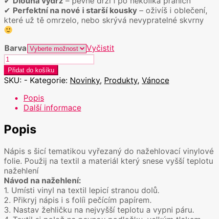
✔
Dlouhá výdrž
– pevně drží i po několika praních
✔
Perfektní na nové i starší kousky
– oživíš i oblečení,
které už tě omrzelo, nebo skrývá nevypratelné skvrny
Barva
Vyčistit
Nažehlovačka
"small
Přidat do košíku
business"
SKU:
-
Kategorie:
Novinky
,
Produkty
,
Vánoce
množství
Popis
Další informace
Popis
Nápis s šicí tematikou vyřezaný do nažehlovací vinylové
folie. Použij na textil a materiál který snese vyšší teplotu
nažehlení
Návod na nažehlení:
1. Umísti vinyl na textil lepicí stranou dolů.
2. Přikryj nápis i s folíi pečícím papírem.
3. Nastav žehličku na nejvyšší teplotu a vypni páru.