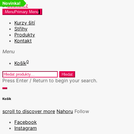
Novinka!
Novinka!
Skip
to
dosito.cz
Menu
Primary Menu
Kurzy šití v Praze a Kreativní workshopy
content
Kurzy šití
Střihy
Produkty
Kontakt
Menu
0
Košík
Hledat:
Hledat
Press Enter / Return to begin your search.
close
open
search
search
Košík
form
form
scroll to discover more
Nahoru
Follow
Facebook
Instagram