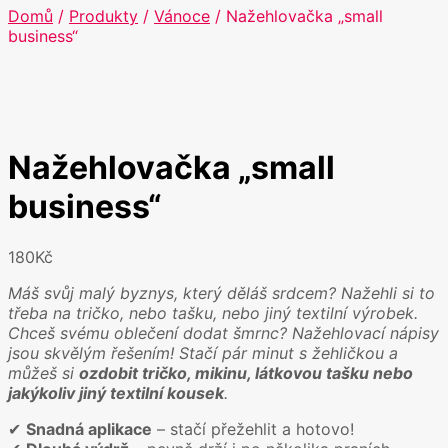
Domů
/
Produkty
/
Vánoce
/ Nažehlovačka „small
business“
Nažehlovačka „small
business“
180
Kč
Máš svůj malý byznys, který děláš srdcem? Nažehli si to
třeba na tričko, nebo tašku, nebo jiný textilní výrobek.
Chceš svému oblečení dodat šmrnc? Nažehlovací nápisy
jsou skvělým řešením! Stačí pár minut s žehličkou a
můžeš si
ozdobit tričko, mikinu, látkovou tašku nebo
jakýkoliv jiný textilní kousek
.
✔
Snadná aplikace
– stačí přežehlit a hotovo!