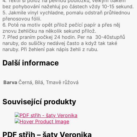
4. Textil si polož na pevnou podložku, velkým tlakem
bez pohybování nažehluj po částech vždy 10-15 sekund.
5. Jakmile vinyl vychladne, pomalu odstraň průhlednou
přenosovou fólii.
6. Poté na motiv opět přilož pečící papír a přes něj
znovu žehličku na několik sekund přilož.
7. Před praním počkej 24 hodin. Per na 30-40stupňů
naruby, do sušičky nedávej často a když tak také
naruby. Při žehlení pak nápis žehli z rubu.
Další informace
Barva
Černá, Bílá, Tmavě růžová
Související produkty
PDF střih – šaty Veronika