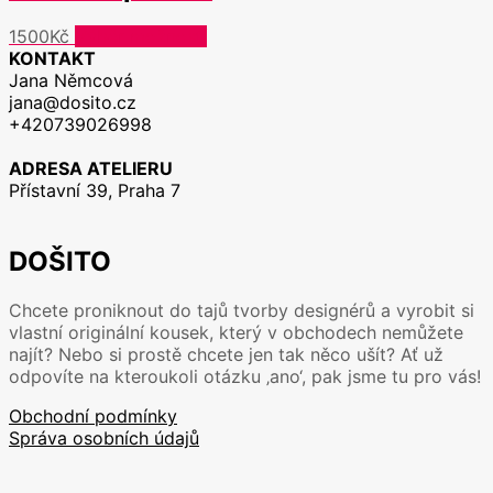
Možnosti
lze
Tento
1500
Kč
Výběr možností
vybrat
produkt
KONTAKT
na
má
Jana Němcová
stránce
více
jana@dosito.cz
produktu
variant.
+420739026998
Možnosti
lze
ADRESA ATELIERU
vybrat
Přístavní 39, Praha 7
na
stránce
produktu
DOŠITO
Chcete proniknout do tajů tvorby designérů a vyrobit si
vlastní originální kousek, který v obchodech nemůžete
najít? Nebo si prostě chcete jen tak něco ušít? Ať už
odpovíte na kteroukoli otázku ‚ano‘, pak jsme tu pro vás!
Obchodní podmínky
Správa osobních údajů