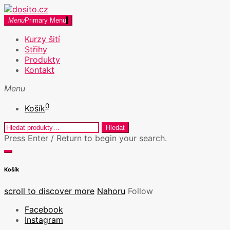
Skip
to
dosito.cz
Menu
Primary Menu
Kurzy šití v Praze a Kreativní workshopy
content
Kurzy šití
Střihy
Produkty
Kontakt
Menu
0
Košík
Hledat:
Hledat
Press Enter / Return to begin your search.
close
open
search
search
Košík
form
form
scroll to discover more
Nahoru
Follow
Facebook
Instagram