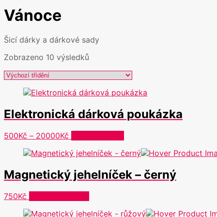
Vánoce
Šicí dárky a dárkové sady
Zobrazeno 10 výsledků
Elektronická dárková poukázka
Rozpětí
Tento
500
Kč
–
20000
Kč
Select amount
cen:
produkt
500Kč
má
až
více
Magnetický jehelníček – černý
20000Kč
variant.
Možnosti
lze
750
Kč
Přidat do košíku
vybrat
na