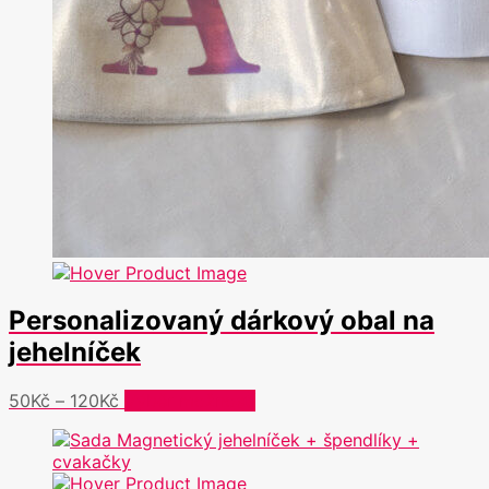
Personalizovaný dárkový obal na
jehelníček
Rozpětí
Tento
50
Kč
–
120
Kč
Výběr možností
cen:
produkt
50Kč
má
až
více
120Kč
variant.