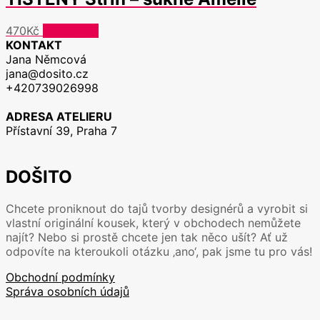
470
Kč
Čtěte více
KONTAKT
Jana Němcová
jana@dosito.cz
+420739026998
ADRESA ATELIERU
Přístavní 39, Praha 7
DOŠITO
Chcete proniknout do tajů tvorby designérů a vyrobit si
vlastní originální kousek, který v obchodech nemůžete
najít? Nebo si prostě chcete jen tak něco ušít? Ať už
odpovíte na kteroukoli otázku ‚ano‘, pak jsme tu pro vás!
Obchodní podmínky
Správa osobních údajů