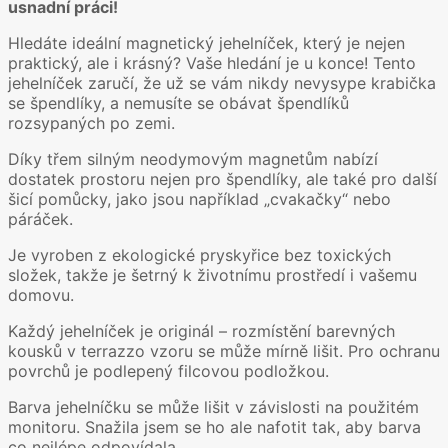
usnadní práci!
Hledáte ideální magnetický jehelníček, který je nejen
praktický, ale i krásný? Vaše hledání je u konce! Tento
jehelníček zaručí, že už se vám nikdy nevysype krabička
se špendlíky, a nemusíte se obávat špendlíků
rozsypaných po zemi.
Díky třem silným neodymovým magnetům nabízí
dostatek prostoru nejen pro špendlíky, ale také pro další
šicí pomůcky, jako jsou například „cvakačky“ nebo
páráček.
Je vyroben z ekologické pryskyřice bez toxických
složek, takže je šetrný k životnímu prostředí i vašemu
domovu.
Každý jehelníček je originál – rozmístění barevných
kousků v terrazzo vzoru se může mírně lišit. Pro ochranu
povrchů je podlepený filcovou podložkou.
Barva jehelníčku se může lišit v závislosti na použitém
monitoru. Snažila jsem se ho ale nafotit tak, aby barva
co nejlépe odpovídala.