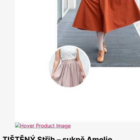
TIŠTĚNÝ Střih – sukně Amelie