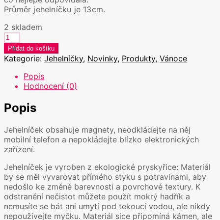
Průměr jehelníčku je 13cm.
2 skladem
Magnetický
jehelníček
Přidat do košíku
-
Kategorie:
Jehelníčky
,
Novinky
,
Produkty
,
Vánoce
černý
množství
Popis
Hodnocení (0)
Popis
Jehelníček obsahuje magnety, neodkládejte na něj
mobilní telefon a nepokládejte blízko elektronických
zařízení.
Jehelníček je vyroben z ekologické pryskyřice: Materiál
by se měl vyvarovat přímého styku s potravinami, aby
nedošlo ke změně barevnosti a povrchové textury. K
odstranění nečistot můžete použít mokrý hadřík a
nemusíte se bát ani umytí pod tekoucí vodou, ale nikdy
nepoužívejte myčku. Materiál sice připomíná kámen, ale