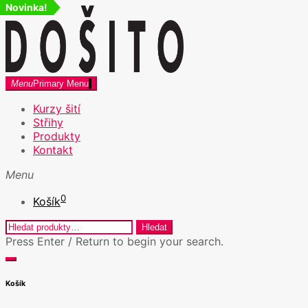
Novinka!
Skip
to
content
dosito.cz
Menu
Primary Menu
Kurzy šití v Praze a Kreativní workshopy
Kurzy šití
Střihy
Produkty
Kontakt
Menu
0
Košík
Hledat:
Hledat
Press Enter / Return to begin your search.
close
open
search
search
Košík
form
form