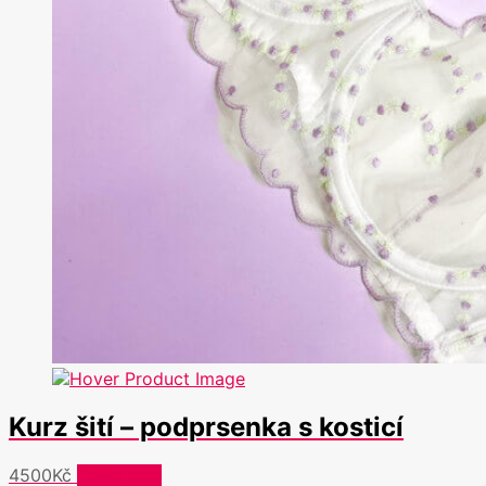
Kurz šití – podprsenka s kosticí
4500
Kč
Čtěte více