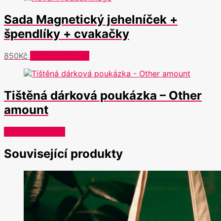
Možnosti
Sada Magnetický jehelníček +
lze
vybrat
špendlíky + cvakačky
na
stránce
Tento
850
Kč
Výběr možností
produktu
produkt
má
více
Tištěná dárková poukázka – Other
variant.
Možnosti
amount
lze
vybrat
Přidat do košíku
na
stránce
Související produkty
produktu