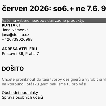
červen 2026: so6.+ ne 7.6. 9
Vašemu výběru neodpovídají žádné produkty.
KONTAKT
Jana Němcová
jana@dosito.cz
+420739026998
ADRESA ATELIERU
Přístavní 39, Praha 7
DOŠITO
Chcete proniknout do tajů tvorby designérů a vyrobit si v
na kteroukoli otázku ‚ano‘, pak jsme tu pro vás!
Obchodní podmínky
Správa osobních údajů