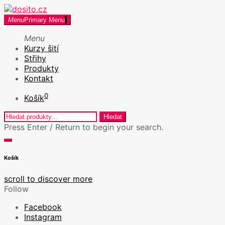
Skip
to
dosito.cz
Menu
Primary Menu
Kurzy šití v Praze a Kreativní workshopy
content
Menu
Kurzy šití
Střihy
Produkty
Kontakt
0
Košík
Hledat:
Hledat
Press Enter / Return to begin your search.
close
open
search
search
Košík
form
form
scroll to discover more
Follow
Facebook
Instagram