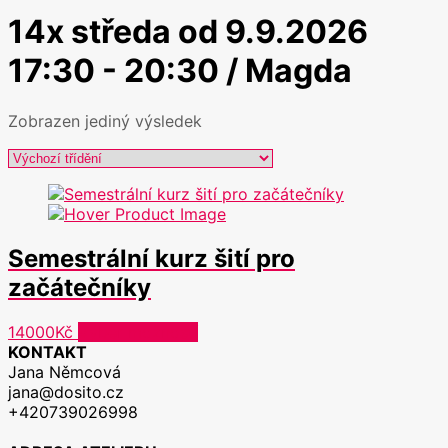
14x středa od 9.9.2026
17:30 - 20:30 / Magda
Zobrazen jediný výsledek
Semestrální kurz šití pro
začátečníky
Tento
14000
Kč
Výběr možností
produkt
KONTAKT
má
Jana Němcová
více
jana@dosito.cz
variant.
+420739026998
Možnosti