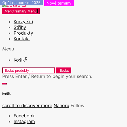
Opět na podzim 2025
Nové termíny
Skip
to
dosito.cz
Menu
Primary Menu
Kurzy šití v Praze a Kreativní workshopy
content
Kurzy šití
Střihy
Produkty
Kontakt
Menu
0
Košík
Hledat:
Hledat
Press Enter / Return to begin your search.
close
open
search
search
Košík
form
form
scroll to discover more
Nahoru
Follow
Facebook
Instagram