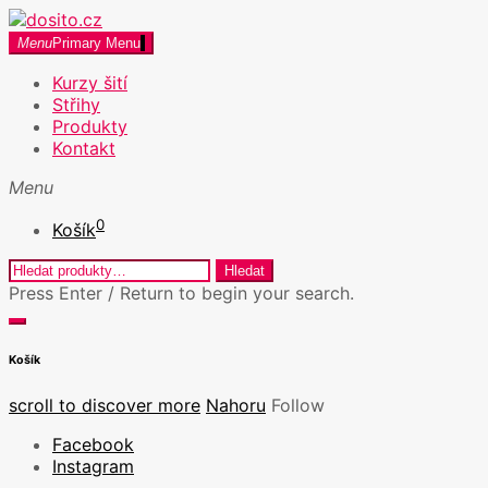
Skip
to
dosito.cz
Menu
Primary Menu
Kurzy šití v Praze a Kreativní workshopy
content
Kurzy šití
Střihy
Produkty
Kontakt
Menu
0
Košík
Hledat:
Hledat
Press Enter / Return to begin your search.
close
open
search
search
Košík
form
form
scroll to discover more
Nahoru
Follow
Facebook
Instagram