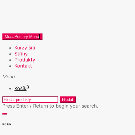
Skip
to
content
dosito.cz
Menu
Primary Menu
Kurzy šití v Praze a Kreativní workshopy
Kurzy šití
Střihy
Produkty
Kontakt
Menu
0
Košík
Hledat:
Hledat
Press Enter / Return to begin your search.
close
open
search
search
Košík
form
form